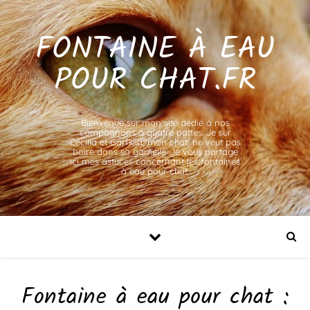
FONTAINE À EAU
POUR CHAT.FR
Bienvenue sur mon site dédié à nos
compagnons à quatre pattes. Je sur
Cécilia et Garfield, mon chat, ne veut pas
boire dans sa gamelle. Je vous partage
ici mes astuces concernant les fontaines
à eau pour chat.
Fontaine à eau pour chat :