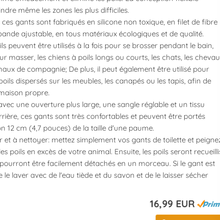
ndre même les zones les plus difficiles.
 ces gants sont fabriqués en silicone non toxique, en filet de fibre
 bande ajustable, en tous matériaux écologiques et de qualité.
 ils peuvent être utilisés à la fois pour se brosser pendant le bain,
r masser, les chiens à poils longs ou courts, les chats, les cheva
maux de compagnie; De plus, il peut également être utilisé pour
oils dispersés sur les meubles, les canapés ou les tapis, afin de
maison propre.
avec une ouverture plus large, une sangle réglable et un tissu
arrière, ces gants sont très confortables et peuvent être portés
on 12 cm (4,7 pouces) de la taille d'une paume.
ser et à nettoyer: mettez simplement vos gants de toilette et peigne
es poils en excès de votre animal. Ensuite, les poils seront recueilli
t pourront être facilement détachés en un morceau. Si le gant est
 de le laver avec de l'eau tiède et du savon et de le laisser sécher
16,99 EUR