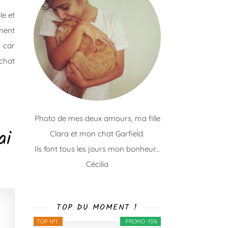
le et
ement
 car
achat
Photo de mes deux amours, ma fille
ai
Clara et mon chat Garfield.
Ils font tous les jours mon bonheur...
Cécilia
TOP DU MOMENT !
TOP N°1
PROMO -13%