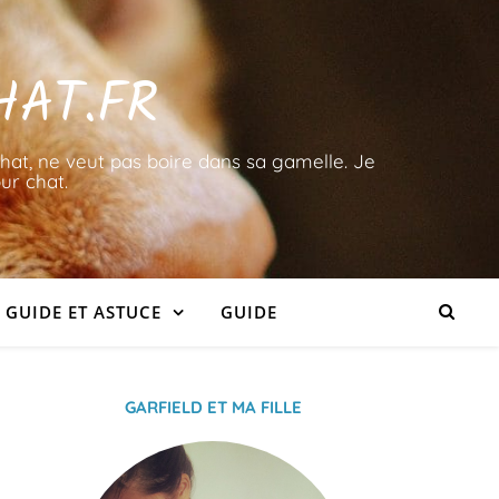
HAT.FR
hat, ne veut pas boire dans sa gamelle. Je
ur chat.
GUIDE ET ASTUCE
GUIDE
GARFIELD ET MA FILLE