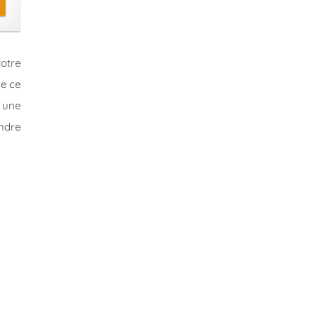
votre
de ce
 une
endre