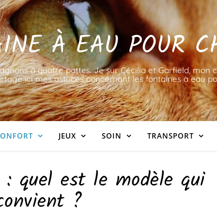
INE À EAU POUR C
nons à quatre pattes. Je sur Cécilia et Garfield, mon c
rtage ici mes astuces concernant les fontaines à eau po
ONFORT
JEUX
SOIN
TRANSPORT
 : quel est le modèle qui
convient ?