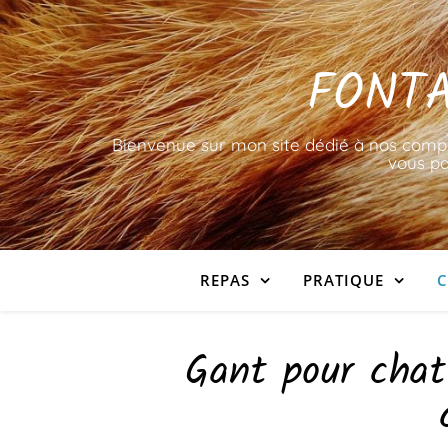
FONTA
Bienvenue sur mon site dédié à nos compag
vous pa
REPAS
PRATIQUE
C
Gant pour chat