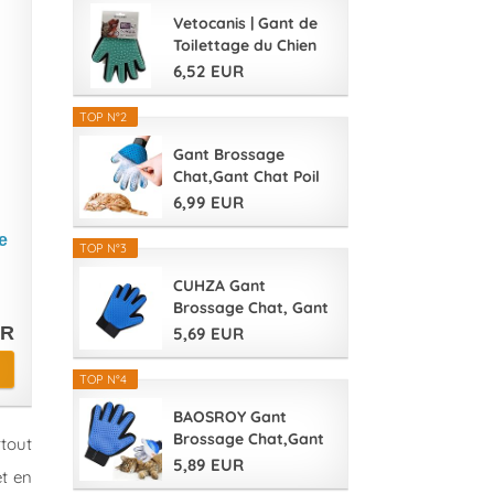
Vetocanis | Gant de
Toilettage du Chien
et du Chat...
6,52 EUR
TOP N°2
Gant Brossage
Chat,Gant Chat Poil
Gant de...
6,99 EUR
e
TOP N°3
CUHZA Gant
Brossage Chat, Gant
Toilettage Chien,...
UR
5,69 EUR
TOP N°4
BAOSROY Gant
Brossage Chat,Gant
rtout
Chat Poil,Gant...
5,89 EUR
et en