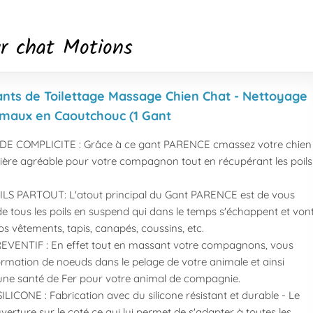
ur chat Motions
nts de Toilettage Massage Chien Chat - Nettoyage
nimaux en Caoutchouc (1 Gant
 COMPLICITE : Grâce à ce gant PARENCE cmassez votre chien
ère agréable pour votre compagnon tout en récupérant les poils
LS PARTOUT: L'atout principal du Gant PARENCE est de vous
e tous les poils en suspend qui dans le temps s'échappent et von
os vêtements, tapis, canapés, coussins, etc.
VENTIF : En effet tout en massant votre compagnons, vous
ormation de noeuds dans le pelage de votre animale et ainsi
une santé de Fer pour votre animal de compagnie.
LICONE : Fabrication avec du silicone résistant et durable - Le
erture sur le coté ce qui lui permet de s'adapter à toutes les