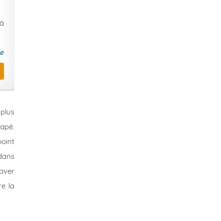
 à
 plus
napé.
point
 dans
aver
re la