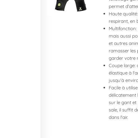
permet d'attei
Haute qualité:
respirant, en
Multifonction:
mais aussi pou
et autres ani
ramasser les p
garder votre 
Coupe large: 
élastique à l'
jusqu'à envir
Facile à utili
délicatement l
sur le gant e
sale, il suffit
dans l'air.