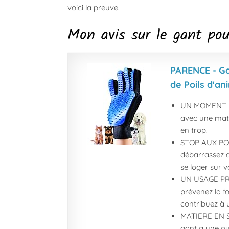
voici la preuve.
Mon avis sur le gant po
PARENCE - Ga
de Poils d'a
UN MOMENT DE
avec une mati
en trop.
STOP AUX POI
débarrassez d
se loger sur v
UN USAGE PRE
prévenez la f
contribuez à 
MATIERE EN SI
gant a une ouv