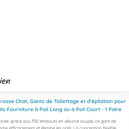
ien
rosse Chat, Gants de Toilettage et d'épilation pour
ts Fourniture à Poil Long ou à Poil Court - 1 Paire
orée: grâce aux 330 embouts en silicone souple, ce gant de
me efficacement et élimine les poils. La conception flexible