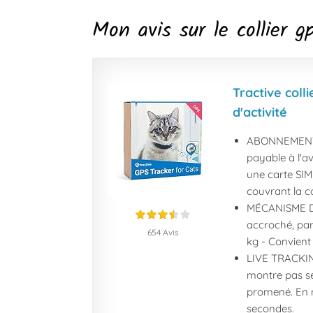
Mon avis sur le collier g
Tractive coll
d'activité
ABONNEMENT R
payable à l'av
une carte SIM
couvrant la c
MÉCANISME DE 
accroché, par
654 Avis
kg - Convient
LIVE TRACKIN
montre pas seu
promené. En m
secondes.