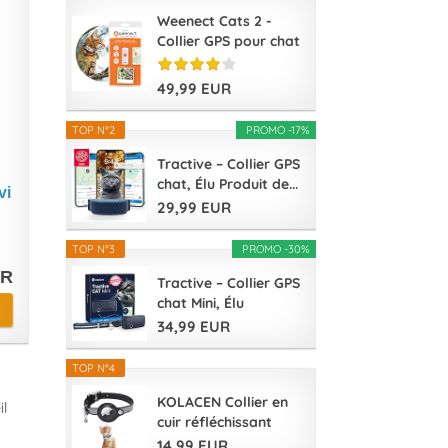
Weenect Cats 2 -
Collier GPS pour chat
| Suivi GPS...
49,99 EUR
TOP N°2
PROMO -17%
Tractive – Collier GPS
chat, Élu Produit de...
vi
29,99 EUR
TOP N°3
PROMO -30%
UR
Tractive – Collier GPS
chat Mini, Élu
Produit...
34,99 EUR
TOP N°4
KOLACEN Collier en
l
cuir réfléchissant
AirTag...
14,99 EUR