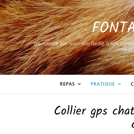
FONTA
Bienvenue sur mon site dédié à nos compag
vous pa
REPAS
PRATIQUE
C
Collier gps cha