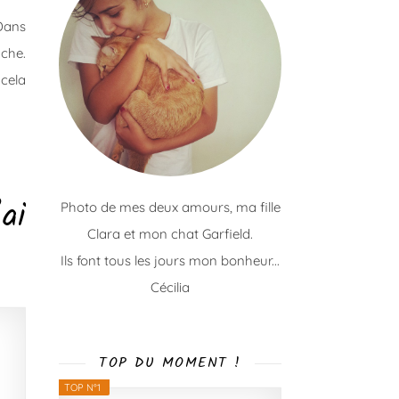
 Dans
che.
cela
ai
Photo de mes deux amours, ma fille
Clara et mon chat Garfield.
Ils font tous les jours mon bonheur...
Cécilia
TOP DU MOMENT !
TOP N°1