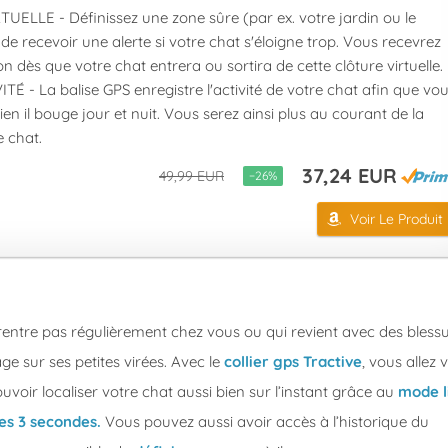
ELLE - Définissez une zone sûre (par ex. votre jardin ou le
 de recevoir une alerte si votre chat s'éloigne trop. Vous recevrez
on dès que votre chat entrera ou sortira de cette clôture virtuelle.
TÉ - La balise GPS enregistre l'activité de votre chat afin que vo
n il bouge jour et nuit. Vous serez ainsi plus au courant de la
e chat.
37,24 EUR
49,99 EUR
−26%
Voir Le Produit
rentre pas régulièrement chez vous ou qui revient avec des blessu
e sur ses petites virées. Avec le
collier gps Tractive
, vous allez 
ouvoir localiser votre chat aussi bien sur l’instant grâce au
mode l
les 3 secondes.
Vous pouvez aussi avoir accès à l’historique du