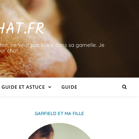
HAT.FR
hat, ne veut pas boire dans sa gamelle. Je
ur chat.
GUIDE ET ASTUCE
GUIDE
GARFIELD ET MA FILLE