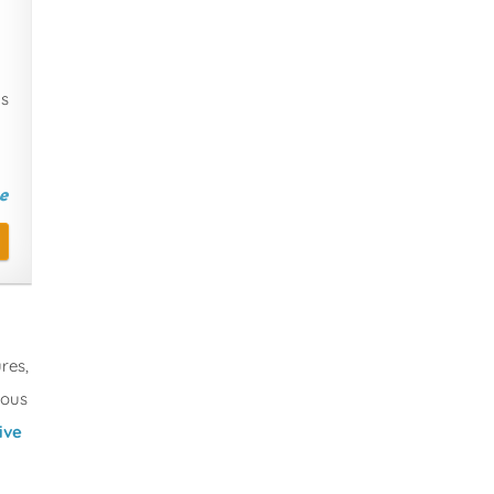
us
res,
vous
ive