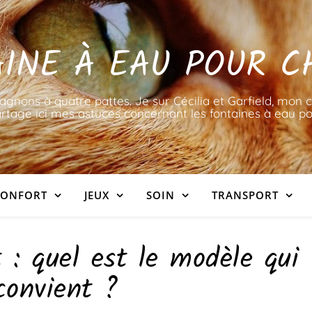
INE À EAU POUR C
nons à quatre pattes. Je sur Cécilia et Garfield, mon c
rtage ici mes astuces concernant les fontaines à eau po
ONFORT
JEUX
SOIN
TRANSPORT
t : quel est le modèle qui
convient ?