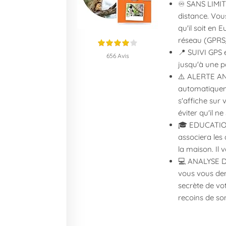
♾️ SANS LIMIT
distance. Vou
qu'il soit en 
réseau (GPRS/
📍 SUIVI GPS 
656 Avis
jusqu'à une po
⚠️ ALERTE ANT
automatiqueme
s'affiche sur
éviter qu'il n
🎓 EDUCATION 
associera les 
la maison. Il v
💻 ANALYSE DE
vous vous dem
secrète de vot
recoins de son