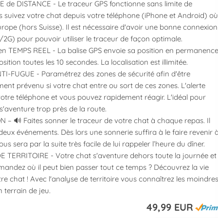
E de DISTANCE - Le traceur GPS fonctionne sans limite de
s suivez votre chat depuis votre téléphone (iPhone et Android) où
Europe (hors Suisse). Il est nécessaire d'avoir une bonne connexion
2G) pour pouvoir utiliser le traceur de façon optimale.
en TEMPS REEL - La balise GPS envoie sa position en permanence
sition toutes les 10 secondes. La localisation est illimitée.
I-FUGUE - Paramétrez des zones de sécurité afin d'être
nt prévenu si votre chat entre ou sort de ces zones. L'alerte
 votre téléphone et vous pouvez rapidement réagir. L'idéal pour
e s'aventure trop près de la route.
– 🔊 Faites sonner le traceur de votre chat à chaque repas. Il
deux événements. Dès lors une sonnerie suffira à le faire revenir 
ous sera par la suite très facile de lui rappeler l’heure du dîner.
 TERRITOIRE - Votre chat s'aventure dehors toute la journée et
andez où il peut bien passer tout ce temps ? Découvrez la vie
re chat ! Avec l'analyse de territoire vous connaîtrez les moindre
 terrain de jeu.
49,99 EUR