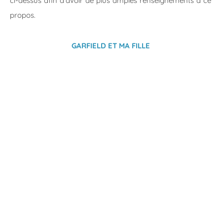
ci-dessus afin d’avoir de plus amples renseignements à ce
propos.
GARFIELD ET MA FILLE