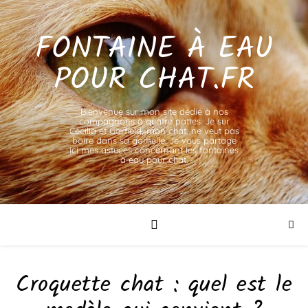
FONTAINE À EAU
POUR CHAT.FR
Bienvenue sur mon site dédié à nos
compagnons à quatre pattes. Je sur
Cécilia et Garfield, mon chat, ne veut pas
boire dans sa gamelle. Je vous partage
ici mes astuces concernant les fontaines
à eau pour chat.
Croquette chat : quel est le